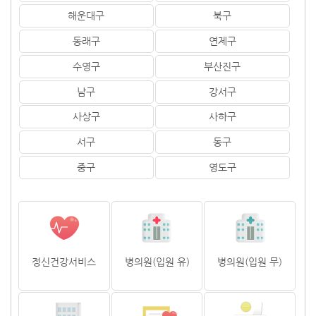
해운대구
북구
동래구
연제구
수영구
부산진구
남구
강서구
사상구
사하구
서구
동구
중구
영도구
정신건강서비스
병의원(입원 유)
병의원(입원 무)