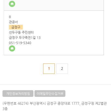
8
관공서
금정구
선두구동 주민센터
금정구 두구죽전1길 13
051-519-5340
1
2
개인정보처리방침
이메일무단수집거부
(우편번호 46274) 부산광역시 금정구 중앙대로 1777, 금정구청 제2별관
3층