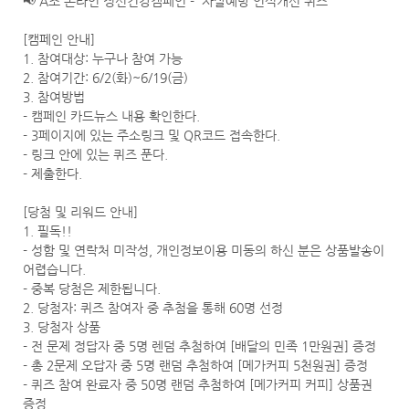
📢 A조 온라인 정신건강캠페인 - '자살예방 인식개선 퀴즈'

[캠페인 안내]

1. 참여대상: 누구나 참여 가능

2. 참여기간: 6/2(화)~6/19(금)

3. 참여방법

- 캠페인 카드뉴스 내용 확인한다.

- 3페이지에 있는 주소링크 및 QR코드 접속한다.

- 링크 안에 있는 퀴즈 푼다.

- 제출한다.

[당첨 및 리워드 안내]

1. 필독!!

- 성함 및 연락처 미작성, 개인정보이용 미동의 하신 분은 상품발송이 
어렵습니다.

- 중복 당첨은 제한됩니다.

2. 당첨자: 퀴즈 참여자 중 추첨을 통해 60명 선정

3. 당첨자 상품

- 전 문제 정답자 중 5명 렌덤 추첨하여 [배달의 민족 1만원권] 증정

- 총 2문제 오답자 중 5명 랜덤 추첨하여 [메가커피 5천원권] 증정

- 퀴즈 참여 완료자 중 50명 랜덤 추첨하여 [메가커피 커피] 상품권 
증정
